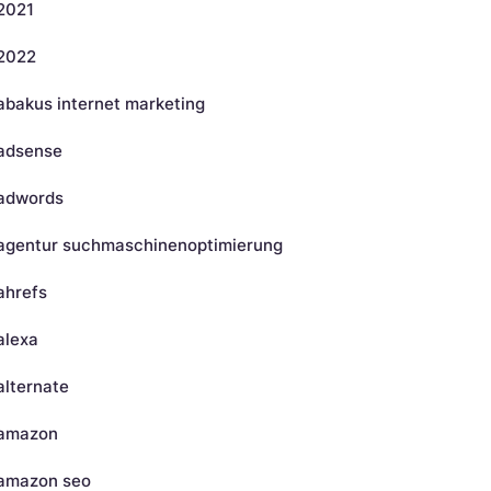
2021
2022
abakus internet marketing
adsense
adwords
agentur suchmaschinenoptimierung
ahrefs
alexa
alternate
amazon
amazon seo