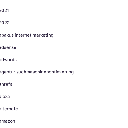
2021
2022
abakus internet marketing
adsense
adwords
agentur suchmaschinenoptimierung
ahrefs
alexa
alternate
amazon