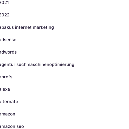
2021
2022
abakus internet marketing
adsense
adwords
agentur suchmaschinenoptimierung
ahrefs
alexa
alternate
amazon
amazon seo