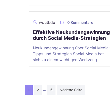
wdutkde
0 Kommentare
Effektive Neukundengewinnung
durch Social Media-Strategien
Neukundengewinnung über Social Media:
Tipps und Strategien Social Media hat
sich zu einem wichtigen Werkzeug…
Seitennummerierung
…
1
2
6
Nächste Seite
der
Beiträge