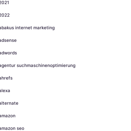
2021
2022
abakus internet marketing
adsense
adwords
agentur suchmaschinenoptimierung
ahrefs
alexa
alternate
amazon
amazon seo