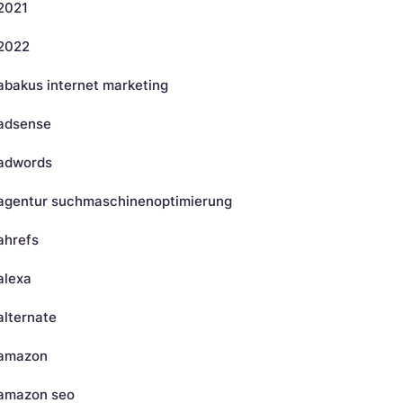
2021
2022
abakus internet marketing
adsense
adwords
agentur suchmaschinenoptimierung
ahrefs
alexa
alternate
amazon
amazon seo