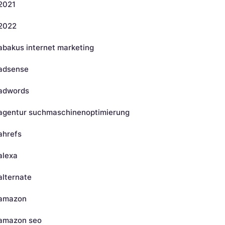
2021
2022
abakus internet marketing
adsense
adwords
agentur suchmaschinenoptimierung
ahrefs
alexa
alternate
amazon
amazon seo