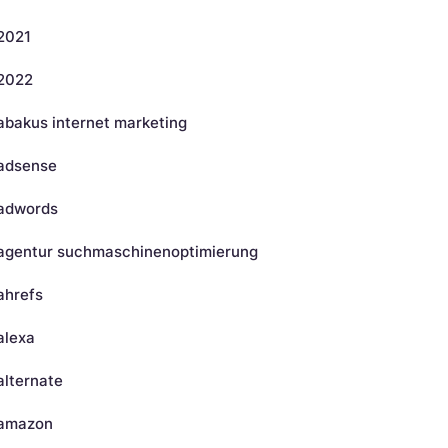
2021
2022
abakus internet marketing
adsense
adwords
agentur suchmaschinenoptimierung
ahrefs
alexa
alternate
amazon