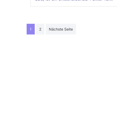
Seitennummerierung
1
2
Nächste Seite
der
Beiträge