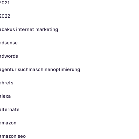
2021
2022
abakus internet marketing
adsense
adwords
agentur suchmaschinenoptimierung
ahrefs
alexa
alternate
amazon
amazon seo