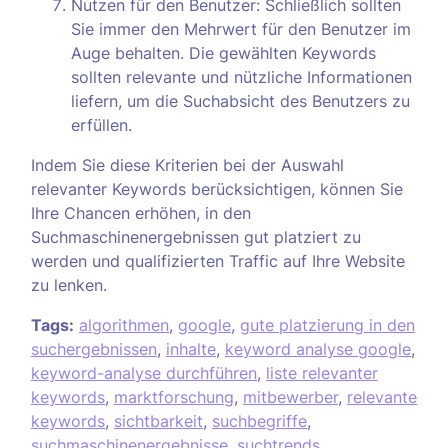
Nutzen für den Benutzer: Schließlich sollten
Sie immer den Mehrwert für den Benutzer im
Auge behalten. Die gewählten Keywords
sollten relevante und nützliche Informationen
liefern, um die Suchabsicht des Benutzers zu
erfüllen.
Indem Sie diese Kriterien bei der Auswahl
relevanter Keywords berücksichtigen, können Sie
Ihre Chancen erhöhen, in den
Suchmaschinenergebnissen gut platziert zu
werden und qualifizierten Traffic auf Ihre Website
zu lenken.
Tags:
algorithmen
,
google
,
gute platzierung in den
suchergebnissen
,
inhalte
,
keyword analyse google
,
keyword-analyse durchführen
,
liste relevanter
keywords
,
marktforschung
,
mitbewerber
,
relevante
keywords
,
sichtbarkeit
,
suchbegriffe
,
suchmaschinenergebnisse
,
suchtrends
,