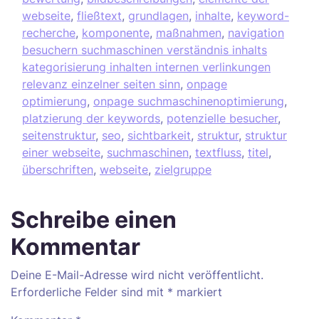
webseite
,
fließtext
,
grundlagen
,
inhalte
,
keyword-
recherche
,
komponente
,
maßnahmen
,
navigation
besuchern suchmaschinen verständnis inhalts
kategorisierung inhalten internen verlinkungen
relevanz einzelner seiten sinn
,
onpage
optimierung
,
onpage suchmaschinenoptimierung
,
platzierung der keywords
,
potenzielle besucher
,
seitenstruktur
,
seo
,
sichtbarkeit
,
struktur
,
struktur
einer webseite
,
suchmaschinen
,
textfluss
,
titel
,
überschriften
,
webseite
,
zielgruppe
Schreibe einen
Kommentar
Deine E-Mail-Adresse wird nicht veröffentlicht.
Erforderliche Felder sind mit
*
markiert