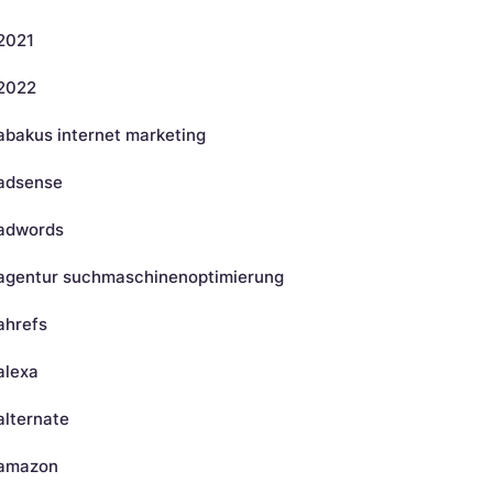
2021
2022
abakus internet marketing
adsense
adwords
agentur suchmaschinenoptimierung
ahrefs
alexa
alternate
amazon