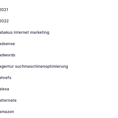
2021
2022
abakus internet marketing
adsense
adwords
agentur suchmaschinenoptimierung
ahrefs
alexa
alternate
amazon