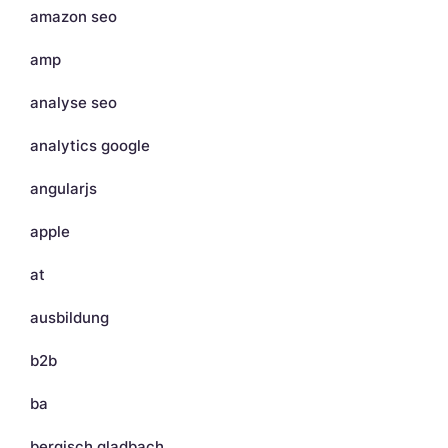
amazon seo
amp
analyse seo
analytics google
angularjs
apple
at
ausbildung
b2b
ba
bergisch gladbach