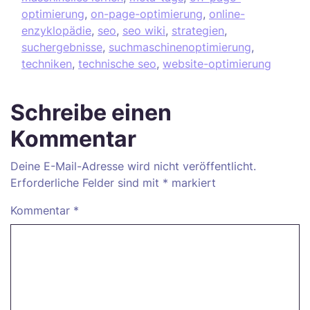
optimierung
,
on-page-optimierung
,
online-
enzyklopädie
,
seo
,
seo wiki
,
strategien
,
suchergebnisse
,
suchmaschinenoptimierung
,
techniken
,
technische seo
,
website-optimierung
Schreibe einen
Kommentar
Deine E-Mail-Adresse wird nicht veröffentlicht.
Erforderliche Felder sind mit
*
markiert
Kommentar
*