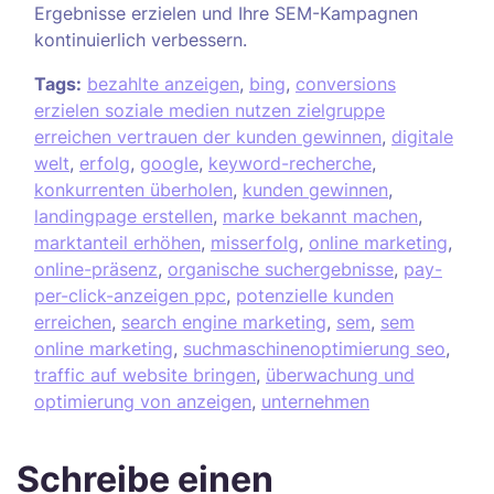
Ergebnisse erzielen und Ihre SEM-Kampagnen
kontinuierlich verbessern.
Tags:
bezahlte anzeigen
,
bing
,
conversions
erzielen soziale medien nutzen zielgruppe
erreichen vertrauen der kunden gewinnen
,
digitale
welt
,
erfolg
,
google
,
keyword-recherche
,
konkurrenten überholen
,
kunden gewinnen
,
landingpage erstellen
,
marke bekannt machen
,
marktanteil erhöhen
,
misserfolg
,
online marketing
,
online-präsenz
,
organische suchergebnisse
,
pay-
per-click-anzeigen ppc
,
potenzielle kunden
erreichen
,
search engine marketing
,
sem
,
sem
online marketing
,
suchmaschinenoptimierung seo
,
traffic auf website bringen
,
überwachung und
optimierung von anzeigen
,
unternehmen
Schreibe einen