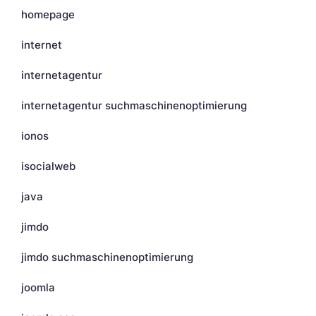
homepage
internet
internetagentur
internetagentur suchmaschinenoptimierung
ionos
isocialweb
java
jimdo
jimdo suchmaschinenoptimierung
joomla