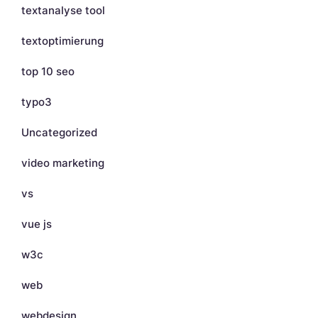
textanalyse tool
textoptimierung
top 10 seo
typo3
Uncategorized
video marketing
vs
vue js
w3c
web
webdesign