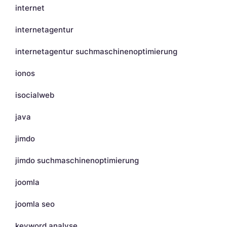
internet
internetagentur
internetagentur suchmaschinenoptimierung
ionos
isocialweb
java
jimdo
jimdo suchmaschinenoptimierung
joomla
joomla seo
keyword analyse