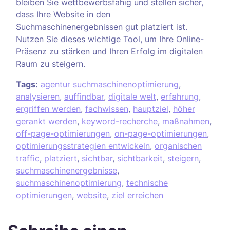
bleiben Sie wettbewerbsfähig und stellen sicher,
dass Ihre Website in den
Suchmaschinenergebnissen gut platziert ist.
Nutzen Sie dieses wichtige Tool, um Ihre Online-
Präsenz zu stärken und Ihren Erfolg im digitalen
Raum zu steigern.
Tags:
agentur suchmaschinenoptimierung
,
analysieren
,
auffindbar
,
digitale welt
,
erfahrung
,
ergriffen werden
,
fachwissen
,
hauptziel
,
höher
gerankt werden
,
keyword-recherche
,
maßnahmen
,
off-page-optimierungen
,
on-page-optimierungen
,
optimierungsstrategien entwickeln
,
organischen
traffic
,
platziert
,
sichtbar
,
sichtbarkeit
,
steigern
,
suchmaschinenergebnisse
,
suchmaschinenoptimierung
,
technische
optimierungen
,
website
,
ziel erreichen