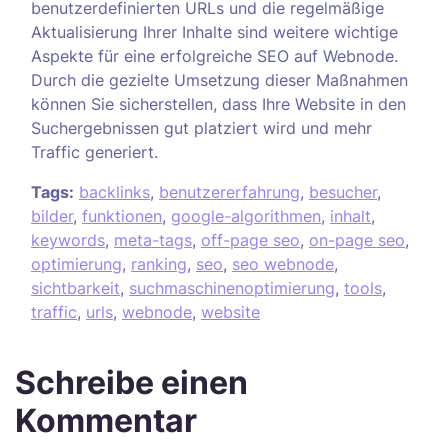
benutzerdefinierten URLs und die regelmäßige
Aktualisierung Ihrer Inhalte sind weitere wichtige
Aspekte für eine erfolgreiche SEO auf Webnode.
Durch die gezielte Umsetzung dieser Maßnahmen
können Sie sicherstellen, dass Ihre Website in den
Suchergebnissen gut platziert wird und mehr
Traffic generiert.
Tags:
backlinks
,
benutzererfahrung
,
besucher
,
bilder
,
funktionen
,
google-algorithmen
,
inhalt
,
keywords
,
meta-tags
,
off-page seo
,
on-page seo
,
optimierung
,
ranking
,
seo
,
seo webnode
,
sichtbarkeit
,
suchmaschinenoptimierung
,
tools
,
traffic
,
urls
,
webnode
,
website
Schreibe einen
Kommentar