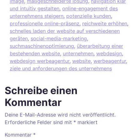
image
,
maßgeschneiderte lösung
,
navigation klar
und intuitiv gestalten
,
online-engagement des
unternehmens steigern
,
potenzielle kunden
,
professionelle online-präsenz
,
reichweite erhöhen
,
schnelles laden der website auf verschiedenen
geräten
,
social-media-marketing
,
suchmaschinenoptimierung
,
überarbeitung einer
bestehenden website
,
unternehmen
,
webdesign
,
webdesign werbeagentur
,
website
,
werbeagentur
,
ziele und anforderungen des unternehmens
Schreibe einen
Kommentar
Deine E-Mail-Adresse wird nicht veröffentlicht.
Erforderliche Felder sind mit
*
markiert
Kommentar
*