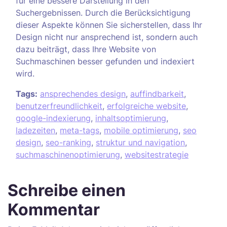
für eine bessere Darstellung in den
Suchergebnissen. Durch die Berücksichtigung
dieser Aspekte können Sie sicherstellen, dass Ihr
Design nicht nur ansprechend ist, sondern auch
dazu beiträgt, dass Ihre Website von
Suchmaschinen besser gefunden und indexiert
wird.
Tags:
ansprechendes design
,
auffindbarkeit
,
benutzerfreundlichkeit
,
erfolgreiche website
,
google-indexierung
,
inhaltsoptimierung
,
ladezeiten
,
meta-tags
,
mobile optimierung
,
seo
design
,
seo-ranking
,
struktur und navigation
,
suchmaschinenoptimierung
,
websitestrategie
Schreibe einen
Kommentar