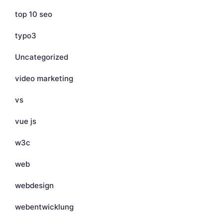
top 10 seo
typo3
Uncategorized
video marketing
vs
vue js
w3c
web
webdesign
webentwicklung