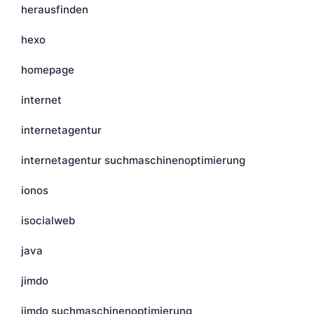
herausfinden
hexo
homepage
internet
internetagentur
internetagentur suchmaschinenoptimierung
ionos
isocialweb
java
jimdo
jimdo suchmaschinenoptimierung