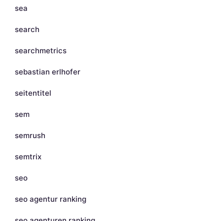
sea
search
searchmetrics
sebastian erlhofer
seitentitel
sem
semrush
semtrix
seo
seo agentur ranking
seo agenturen ranking