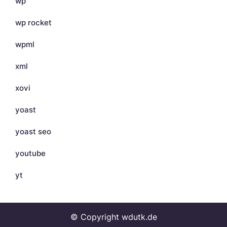
wp
wp rocket
wpml
xml
xovi
yoast
yoast seo
youtube
yt
© Copyright wdutk.de