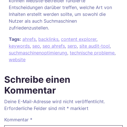
können Website-Betreiber fundierte
Entscheidungen darüber treffen, welche Art von
Inhalten erstellt werden sollte, um sowohl die
Nutzer als auch Suchmaschinen
zufriedenzustellen.
Tags:
ahrefs
,
backlinks
,
content explorer
,
keywords
,
seo
,
seo ahrefs
,
serp
,
site audit-tool
,
suchmaschinenoptimierung
,
technische probleme
,
website
Schreibe einen
Kommentar
Deine E-Mail-Adresse wird nicht veröffentlicht.
Erforderliche Felder sind mit
*
markiert
Kommentar
*