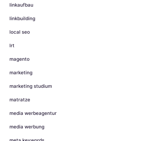
linkaufbau
linkbuilding
local seo
lrt
magento
marketing
marketing studium
matratze
media werbeagentur
media werbung
meta keywords