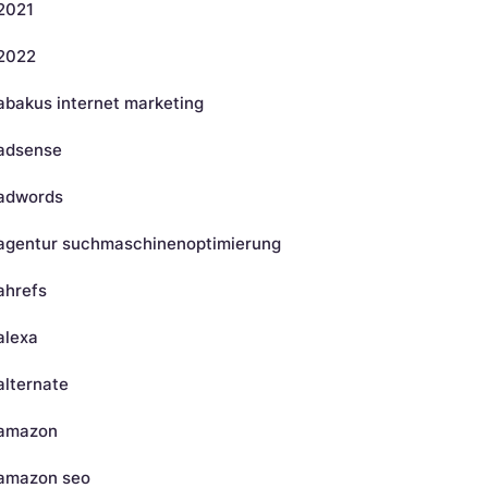
2021
2022
abakus internet marketing
adsense
adwords
agentur suchmaschinenoptimierung
ahrefs
alexa
alternate
amazon
amazon seo