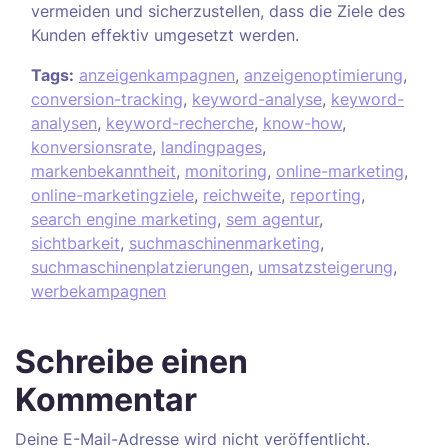
vermeiden und sicherzustellen, dass die Ziele des
Kunden effektiv umgesetzt werden.
Tags:
anzeigenkampagnen
,
anzeigenoptimierung
,
conversion-tracking
,
keyword-analyse
,
keyword-
analysen
,
keyword-recherche
,
know-how
,
konversionsrate
,
landingpages
,
markenbekanntheit
,
monitoring
,
online-marketing
,
online-marketingziele
,
reichweite
,
reporting
,
search engine marketing
,
sem agentur
,
sichtbarkeit
,
suchmaschinenmarketing
,
suchmaschinenplatzierungen
,
umsatzsteigerung
,
werbekampagnen
Schreibe einen
Kommentar
Deine E-Mail-Adresse wird nicht veröffentlicht.