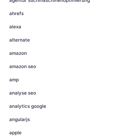
agentur suchmaschinenoptimierung
ahrefs
alexa
alternate
amazon
amazon seo
amp
analyse seo
analytics google
angularjs
apple