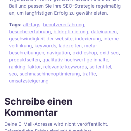
Ball und passen Sie Ihre SEO-Strategie regelmäßig
an, um langfristigen Erfolg zu gewährleisten.
Tags:
alt-tags
,
benutzererfahrung
,
besuchererfahrung
,
bildoptimierung
,
dateinamen
,
geschwindigkeit der website
,
indexierung
,
interne
verlinkung
,
keywords
,
ladezeiten
,
meta-
beschreibungen
,
navigation
,
oxid eshop
,
oxid seo
,
produktseiten
,
qualitativ hochwertige inhalte
,
ranking-faktor
,
relevante keywords
,
seitentitel
,
seo
,
suchmaschinenoptimierung
,
traffic
,
umsatzsteigerung
Schreibe einen
Kommentar
Deine E-Mail-Adresse wird nicht veröffentlicht.