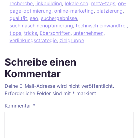
recherche
,
linkbuilding
,
lokale seo
,
meta-tags
,
on-
page-optimierung
,
online-marketing
,
platzierung
,
qualität
,
seo
,
suchergebnisse
,
suchmaschinenoptimierung
,
technisch einwandfrei
,
tipps
,
tricks
,
überschriften
,
unternehmen
,
verlinkungsstrategie
,
zielgruppe
Schreibe einen
Kommentar
Deine E-Mail-Adresse wird nicht veröffentlicht.
Erforderliche Felder sind mit
*
markiert
Kommentar
*