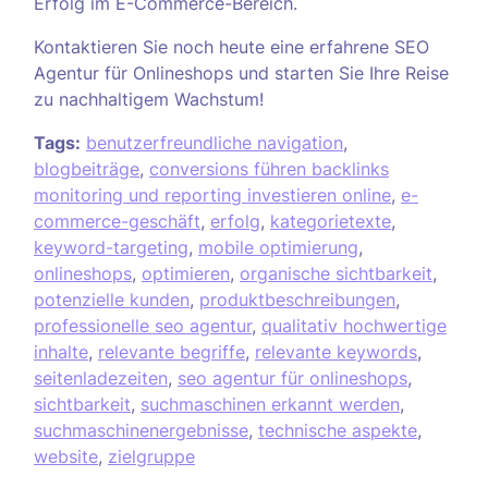
Erfolg im E-Commerce-Bereich.
Kontaktieren Sie noch heute eine erfahrene SEO
Agentur für Onlineshops und starten Sie Ihre Reise
zu nachhaltigem Wachstum!
Tags:
benutzerfreundliche navigation
,
blogbeiträge
,
conversions führen backlinks
monitoring und reporting investieren online
,
e-
commerce-geschäft
,
erfolg
,
kategorietexte
,
keyword-targeting
,
mobile optimierung
,
onlineshops
,
optimieren
,
organische sichtbarkeit
,
potenzielle kunden
,
produktbeschreibungen
,
professionelle seo agentur
,
qualitativ hochwertige
inhalte
,
relevante begriffe
,
relevante keywords
,
seitenladezeiten
,
seo agentur für onlineshops
,
sichtbarkeit
,
suchmaschinen erkannt werden
,
suchmaschinenergebnisse
,
technische aspekte
,
website
,
zielgruppe