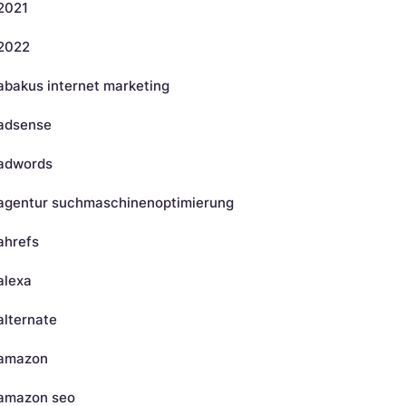
2021
2022
abakus internet marketing
adsense
adwords
agentur suchmaschinenoptimierung
ahrefs
alexa
alternate
amazon
amazon seo