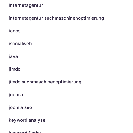
internetagentur
internetagentur suchmaschinenoptimierung
ionos
isocialweb
java
jimdo
jimdo suchmaschinenoptimierung
joomla
joomla seo
keyword analyse
keyword finder