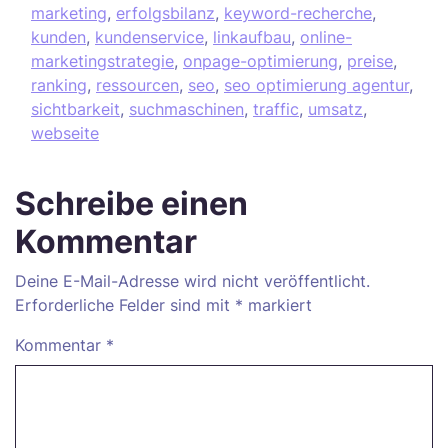
marketing
,
erfolgsbilanz
,
keyword-recherche
,
kunden
,
kundenservice
,
linkaufbau
,
online-
marketingstrategie
,
onpage-optimierung
,
preise
,
ranking
,
ressourcen
,
seo
,
seo optimierung agentur
,
sichtbarkeit
,
suchmaschinen
,
traffic
,
umsatz
,
webseite
Schreibe einen
Kommentar
Deine E-Mail-Adresse wird nicht veröffentlicht.
Erforderliche Felder sind mit
*
markiert
Kommentar
*