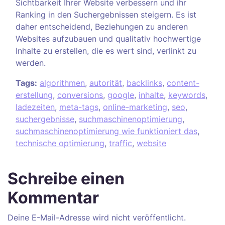
Sichtbarkeit Ihrer Website verbessern und ihr
Ranking in den Suchergebnissen steigern. Es ist
daher entscheidend, Beziehungen zu anderen
Websites aufzubauen und qualitativ hochwertige
Inhalte zu erstellen, die es wert sind, verlinkt zu
werden.
Tags:
algorithmen
,
autorität
,
backlinks
,
content-
erstellung
,
conversions
,
google
,
inhalte
,
keywords
,
ladezeiten
,
meta-tags
,
online-marketing
,
seo
,
suchergebnisse
,
suchmaschinenoptimierung
,
suchmaschinenoptimierung wie funktioniert das
,
technische optimierung
,
traffic
,
website
Schreibe einen
Kommentar
Deine E-Mail-Adresse wird nicht veröffentlicht.