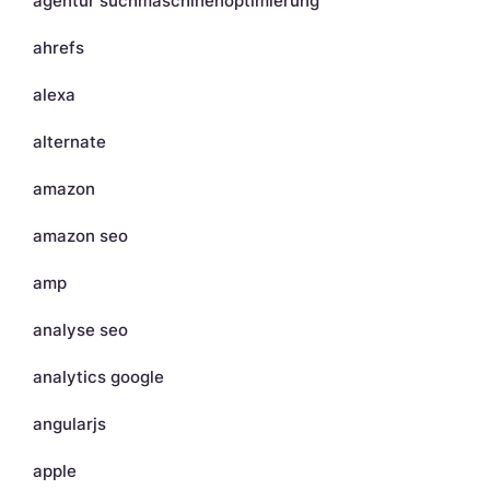
agentur suchmaschinenoptimierung
ahrefs
alexa
alternate
amazon
amazon seo
amp
analyse seo
analytics google
angularjs
apple