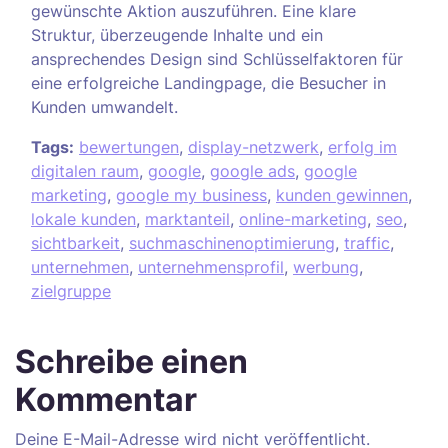
gewünschte Aktion auszuführen. Eine klare
Struktur, überzeugende Inhalte und ein
ansprechendes Design sind Schlüsselfaktoren für
eine erfolgreiche Landingpage, die Besucher in
Kunden umwandelt.
Tags:
bewertungen
,
display-netzwerk
,
erfolg im
digitalen raum
,
google
,
google ads
,
google
marketing
,
google my business
,
kunden gewinnen
,
lokale kunden
,
marktanteil
,
online-marketing
,
seo
,
sichtbarkeit
,
suchmaschinenoptimierung
,
traffic
,
unternehmen
,
unternehmensprofil
,
werbung
,
zielgruppe
Schreibe einen
Kommentar
Deine E-Mail-Adresse wird nicht veröffentlicht.