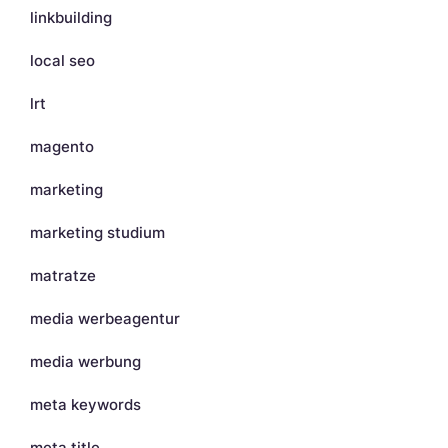
linkbuilding
local seo
lrt
magento
marketing
marketing studium
matratze
media werbeagentur
media werbung
meta keywords
meta title