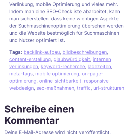
Verlinkung, mobile Optimierung und vieles mehr.
Indem man eine SEO-Checkliste abarbeitet, kann
man sicherstellen, dass keine wichtigen Aspekte
der Suchmaschinenoptimierung übersehen werden
und die Website bestmöglich für Suchmaschinen
und Nutzer optimiert ist.
Tags:
backlink-aufbau
,
bildbeschreibungen
,
content-erstellung
,
glaubwürdigkeit
,
internen
verlinkungen
,
keyword-recherche
,
ladezeiten
,
meta-tags
,
mobile optimierung
,
on-page-
optimierung
,
online-sichtbarkeit
,
responsive
webdesign
,
seo-maßnahmen
,
traffic
,
url-strukturen
Schreibe einen
Kommentar
Deine E-Mail-Adresse wird nicht veröffentlicht.