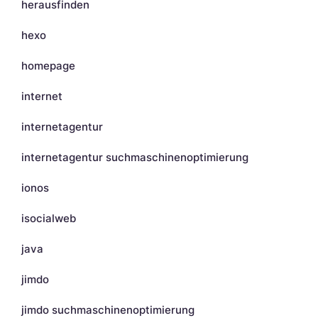
herausfinden
hexo
homepage
internet
internetagentur
internetagentur suchmaschinenoptimierung
ionos
isocialweb
java
jimdo
jimdo suchmaschinenoptimierung