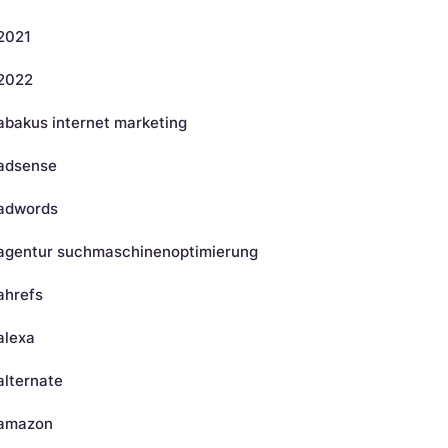
2021
2022
abakus internet marketing
adsense
adwords
agentur suchmaschinenoptimierung
ahrefs
alexa
alternate
amazon