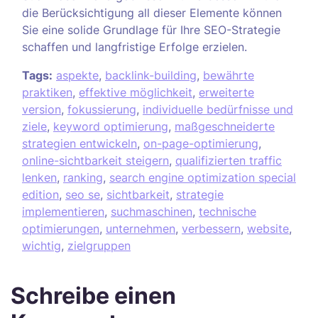
die Berücksichtigung all dieser Elemente können
Sie eine solide Grundlage für Ihre SEO-Strategie
schaffen und langfristige Erfolge erzielen.
Tags:
aspekte
,
backlink-building
,
bewährte
praktiken
,
effektive möglichkeit
,
erweiterte
version
,
fokussierung
,
individuelle bedürfnisse und
ziele
,
keyword optimierung
,
maßgeschneiderte
strategien entwickeln
,
on-page-optimierung
,
online-sichtbarkeit steigern
,
qualifizierten traffic
lenken
,
ranking
,
search engine optimization special
edition
,
seo se
,
sichtbarkeit
,
strategie
implementieren
,
suchmaschinen
,
technische
optimierungen
,
unternehmen
,
verbessern
,
website
,
wichtig
,
zielgruppen
Schreibe einen