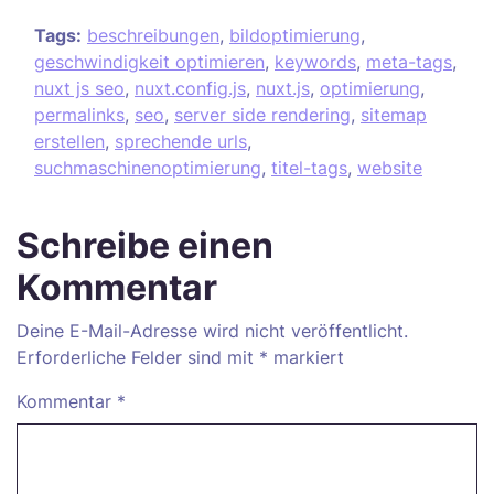
Tags:
beschreibungen
,
bildoptimierung
,
geschwindigkeit optimieren
,
keywords
,
meta-tags
,
nuxt js seo
,
nuxt.config.js
,
nuxt.js
,
optimierung
,
permalinks
,
seo
,
server side rendering
,
sitemap
erstellen
,
sprechende urls
,
suchmaschinenoptimierung
,
titel-tags
,
website
Schreibe einen
Kommentar
Deine E-Mail-Adresse wird nicht veröffentlicht.
Erforderliche Felder sind mit
*
markiert
Kommentar
*