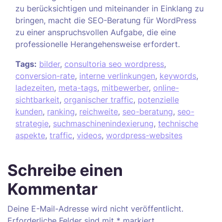
zu berücksichtigen und miteinander in Einklang zu
bringen, macht die SEO-Beratung für WordPress
zu einer anspruchsvollen Aufgabe, die eine
professionelle Herangehensweise erfordert.
Tags:
bilder
,
consultoria seo wordpress
,
conversion-rate
,
interne verlinkungen
,
keywords
,
ladezeiten
,
meta-tags
,
mitbewerber
,
online-
sichtbarkeit
,
organischer traffic
,
potenzielle
kunden
,
ranking
,
reichweite
,
seo-beratung
,
seo-
strategie
,
suchmaschinenindexierung
,
technische
aspekte
,
traffic
,
videos
,
wordpress-websites
Schreibe einen
Kommentar
Deine E-Mail-Adresse wird nicht veröffentlicht.
Erforderliche Felder sind mit
*
markiert